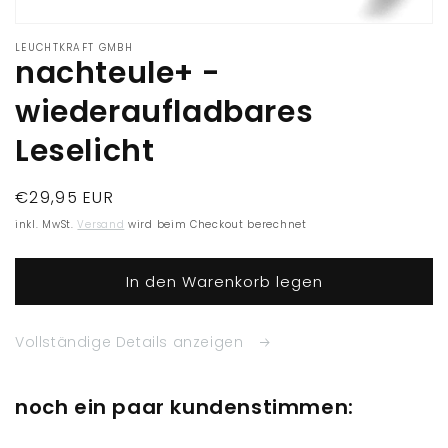
Medien
1
LEUCHTKRAFT GMBH
nachteule+ -
in
Modal
öffnen
wiederaufladbares
Leselicht
Normaler
€29,95 EUR
Preis
inkl. MwSt.
Versand
wird beim Checkout berechnet
In den Warenkorb legen
Vollständige Details anzeigen
noch ein paar kundenstimmen: