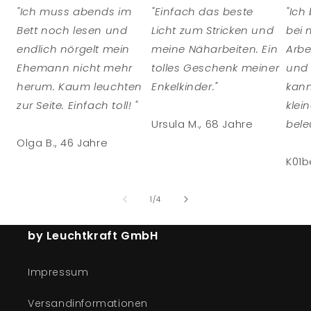
"Ich muss abends im
"Einfach das beste
"Ich
Bett noch lesen und
Licht zum Stricken und
bei 
endlich nörgelt mein
meine Näharbeiten. Ein
Arbe
Ehemann nicht mehr
tolles Geschenk meiner
und 
herum. Kaum leuchten
Enkelkinder."
kann
zur Seite. Einfach toll! "
klei
Ursula M., 68 Jahre
bele
Olga B., 46 Jahre
K01b
von
1
/
4
by Leuchtkraft GmbH
Impressum
Versandinformationen